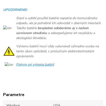
UPOZORNENIE:
Staré a vybité použité batérie nepatria do komunálneho
odpadu, ale je potrebné ich odovzdať v zberných miestach.
Takéto batérie
bezplatne odoberáme aj v našom
servisnom stredisku
a zabezpečujeme ich recykláciu a
ekologickú likvidáciu.
Výmenu batérií musí vždy vykonávať výhradne osoba na
tento úkon spôsibilá, s príslušným elektrotechnickým
oprávnením.
Pokyny pri výmene batérií
Parametre
Výrobca
OEM