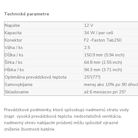
Technické parametre
Napätie
12 V
Kapacita
34 W / per cell
Konektor
F2 -Faston Tab250
Váha / ks
2.5
Dĺžka / ks
150.9 mm (5.94 inch)
Šírka / ks
64.8 mm (2.55 inch)
Hĺbka / ks
94.3 mm (3.71 inch)
Optimálna prevádzková teplota
25?(77?)
Samovybíjanie
menej ako 10% po 90 dňoc
Skladovanie
až 6 mesiacov pri 25?
Prevádzkové podmienky, ktoré spôsobujú nadmernú stratu vody
(napr. vysoká prevádzková teplota, nedostatočná ventilácia,
nadmerný ohrev nabíjacím prúdom) môžu spôsobiť výrazné
zníženie životnosti batérie.