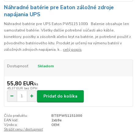
Náhradné batérie pre Eaton záložné zdroje
napájania UPS
Náhradné batérie pre UPS Eaton PW5115 1000i Balenie obsahuje len
samostatné batérie. Všetky ďalšie potrebné súčasti ako káble,
konektory, poistky a zásobník alebo kryt na batérie, je potrebné použiť z
pôvodného batériového kitu. Produkt je určený na výmenu batérií v
záložných zdrojoch napájania, k...
celý popis
Dostupnosť
Skladom
55,80 EUR
/
ks
45,37 EUR
bez DPH
Pridať do košíka
Číslo produktu:
BTEPW51151000
EAN kód:
2xb9e
Výrobca:
OEM
Strážiť cenu / dostupnosť