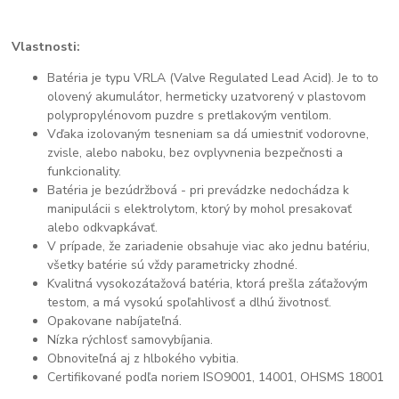
Vlastnosti:
Batéria je typu VRLA (Valve Regulated Lead Acid). Je to to
olovený akumulátor, hermeticky uzatvorený v plastovom
polypropylénovom puzdre s pretlakovým ventilom.
Vďaka izolovaným tesneniam sa dá umiestniť vodorovne,
zvisle, alebo naboku, bez ovplyvnenia bezpečnosti a
funkcionality.
Batéria je bezúdržbová - pri prevádzke nedochádza k
manipulácii s elektrolytom, ktorý by mohol presakovať
alebo odkvapkávať.
V prípade, že zariadenie obsahuje viac ako jednu batériu,
všetky batérie sú vždy parametricky zhodné.
Kvalitná vysokozátažová batéria, ktorá prešla záťažovým
testom, a má vysokú spoľahlivosť a dlhú životnosť.
Opakovane nabíjateľná.
Nízka rýchlosť samovybíjania.
Obnoviteľná aj z hlbokého vybitia.
Certifikované podľa noriem ISO9001, 14001, OHSMS 18001