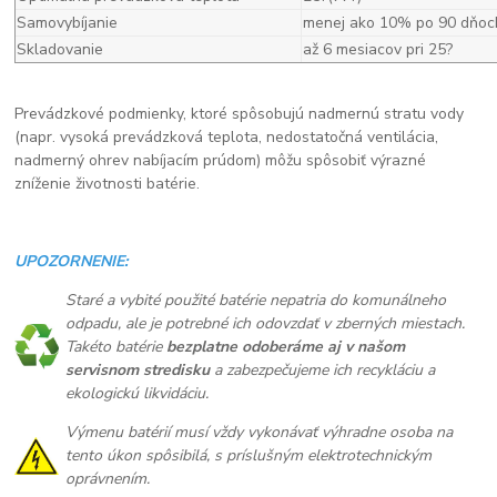
Samovybíjanie
menej ako 10% po 90 dňoc
Skladovanie
až 6 mesiacov pri 25?
Prevádzkové podmienky, ktoré spôsobujú nadmernú stratu vody
(napr. vysoká prevádzková teplota, nedostatočná ventilácia,
nadmerný ohrev nabíjacím prúdom) môžu spôsobiť výrazné
zníženie životnosti batérie.
UPOZORNENIE:
Staré a vybité použité batérie nepatria do komunálneho
odpadu, ale je potrebné ich odovzdať v zberných miestach.
Takéto batérie
bezplatne odoberáme aj v našom
servisnom stredisku
a zabezpečujeme ich recykláciu a
ekologickú likvidáciu.
Výmenu batérií musí vždy vykonávať výhradne osoba na
tento úkon spôsibilá, s príslušným elektrotechnickým
oprávnením.