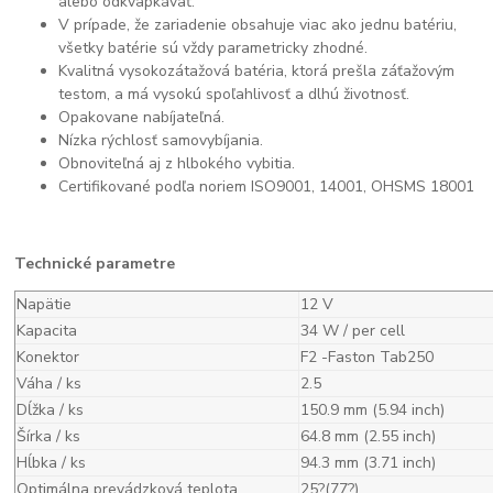
alebo odkvapkávať.
V prípade, že zariadenie obsahuje viac ako jednu batériu,
všetky batérie sú vždy parametricky zhodné.
Kvalitná vysokozátažová batéria, ktorá prešla záťažovým
testom, a má vysokú spoľahlivosť a dlhú životnosť.
Opakovane nabíjateľná.
Nízka rýchlosť samovybíjania.
Obnoviteľná aj z hlbokého vybitia.
Certifikované podľa noriem ISO9001, 14001, OHSMS 18001
Technické parametre
Napätie
12 V
Kapacita
34 W / per cell
Konektor
F2 -Faston Tab250
Váha / ks
2.5
Dĺžka / ks
150.9 mm (5.94 inch)
Šírka / ks
64.8 mm (2.55 inch)
Hĺbka / ks
94.3 mm (3.71 inch)
Optimálna prevádzková teplota
25?(77?)