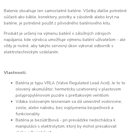
Balenie obsahuje len samostatné batérie. Všetky ďalšie potrebné
súčasti ako káble, konektory, poistky a zásobník alebo kryt na
batérie, je potrebné použiť z pôvodného batériového kitu.
Produkt je určený na výmenu batérií v záložných zdrojoch
napájania, kde výrobca umožňuje výmenu batérií užívateľom - ale
vždy je nutné, aby takýto servisný úkon vykonal odborník s
elektrotechnickým vzdelaním.
Vlastnosti:
Batéria je typu VRLA (Valve Regulated Lead Acid). Je to to
olovený akumulátor, hermeticky uzatvorený v plastovom
polypropylénovom puzdre s pretlakovým ventilom.
Vďaka izolovaným tesneniam sa dá umiestniť vodorovne,
zvisle, alebo naboku, bez ovplyvnenia bezpečnosti a
funkcionality.
Batéria je bezúdržbová - pri prevádzke nedochádza k
manipulácii s elektrolytom, ktorý by mohol presakovať