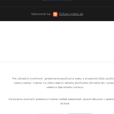
Vytvorené na
Eshop-rychlo.sk
Pre základnú funkčnosť, spríjemnenie používania webu a analytické účely využí
súbory cookies.
Cookies na účely cielenia reklamy používame výhradne len v príp
udelenia špeciálneho súhlasu.
Nastavenie vlastných preferencií cookies môžete kedykoľvek upraviť odkazom v spodne
stránok.