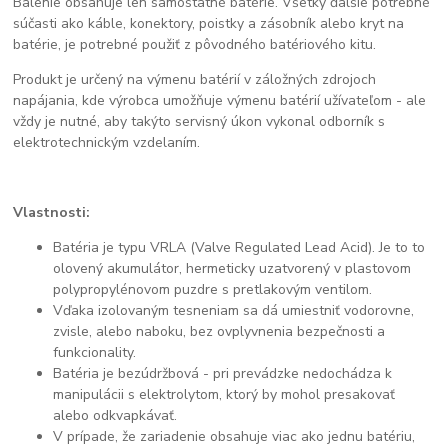
Balenie obsahuje len samostatné batérie. Všetky ďalšie potrebné
súčasti ako káble, konektory, poistky a zásobník alebo kryt na
batérie, je potrebné použiť z pôvodného batériového kitu.
Produkt je určený na výmenu batérií v záložných zdrojoch
napájania, kde výrobca umožňuje výmenu batérií užívateľom - ale
vždy je nutné, aby takýto servisný úkon vykonal odborník s
elektrotechnickým vzdelaním.
Vlastnosti:
Batéria je typu VRLA (Valve Regulated Lead Acid). Je to to
olovený akumulátor, hermeticky uzatvorený v plastovom
polypropylénovom puzdre s pretlakovým ventilom.
Vďaka izolovaným tesneniam sa dá umiestniť vodorovne,
zvisle, alebo naboku, bez ovplyvnenia bezpečnosti a
funkcionality.
Batéria je bezúdržbová - pri prevádzke nedochádza k
manipulácii s elektrolytom, ktorý by mohol presakovať
alebo odkvapkávať.
V prípade, že zariadenie obsahuje viac ako jednu batériu,