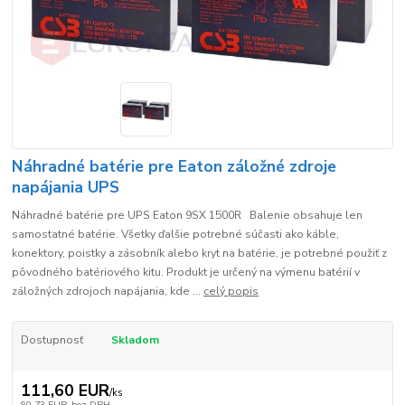
Náhradné batérie pre Eaton záložné zdroje
napájania UPS
Náhradné batérie pre UPS Eaton 9SX 1500R Balenie obsahuje len
samostatné batérie. Všetky ďalšie potrebné súčasti ako káble,
konektory, poistky a zásobník alebo kryt na batérie, je potrebné použiť z
pôvodného batériového kitu. Produkt je určený na výmenu batérií v
záložných zdrojoch napájania, kde ...
celý popis
Dostupnosť
Skladom
111,60 EUR
/
ks
90,73 EUR
bez DPH