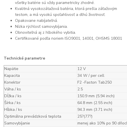
všetky batérie sú vždy parametricky zhodné.
Kvalitná vysokozátažová batéria, ktorá prešla záťažovým
testom, a má vysokú spoľahlivosť a dlhú životnosť.
Opakovane nabíjateľná.
Nízka rýchlosť samovybíjania.
Obnoviteľná aj z hlbokého vybitia.
Certifikované podľa noriem ISO9001, 14001, OHSMS 18001
Technické parametre
Napätie
12 V
Kapacita
34 W / per cell
Konektor
F2 -Faston Tab250
Váha / ks
2.5
Dĺžka / ks
150.9 mm (5.94 inch)
Šírka / ks
64.8 mm (2.55 inch)
Hĺbka / ks
94.3 mm (3.71 inch)
Optimálna prevádzková teplota
25?(77?)
Samovybíjanie
menej ako 10% po 90 dňoc