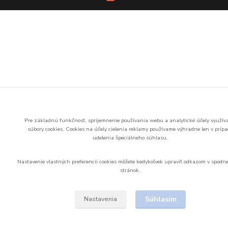
Pre základnú funkčnosť, spríjemnenie používania webu a analytické účely využí
súbory cookies.
Cookies na účely cielenia reklamy používame výhradne len v príp
udelenia špeciálneho súhlasu.
Nastavenie vlastných preferencií cookies môžete kedykoľvek upraviť odkazom v spodne
stránok.
Súhlasím
Nastavenia