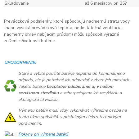
Skladovanie
až 6 mesiacov pri 25?
Prevádzkové podmienky, ktoré spôsobujú nadmernú stratu vody
(napr. vysoká prevádzková teplota, nedostatočná ventilácia,
nadmerný ohrev nabíjacím prúdom) môžu spôsobiť výrazné
zníženie životnosti batérie.
UPOZORNENIE:
Staré a vybité použité batérie nepatria do komunálneho
odpadu, ale je potrebné ich odovzdať v zberných miestach.
Takéto batérie
bezplatne odoberáme aj v našom
servisnom stredisku
a zabezpečujeme ich recykláciu a
ekologickú likvidáciu.
Výmenu batérií musí vždy vykonávať výhradne osoba na
tento úkon spôsibilá, s príslušným elektrotechnickým
oprávnením.
Pokyny pri výmene batérií