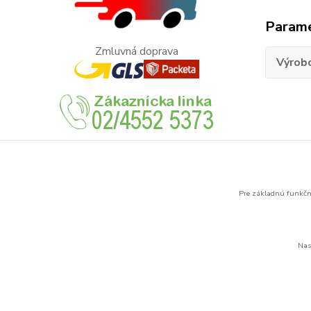
Param
Zmluvná doprava
Výrob
Tovar 
Legra
Pre základnú funkčno
Nas