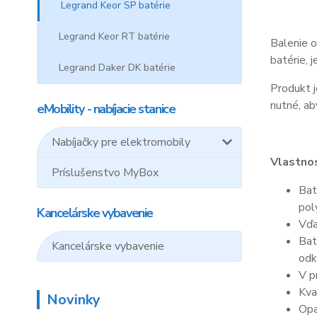
Legrand Keor SP batérie
Legrand Keor RT batérie
Balenie o
batérie, 
Legrand Daker DK batérie
Produkt j
nutné, ab
eMobility - nabíjacie stanice
Nabíjačky pre elektromobily
Vlastnos
Príslušenstvo MyBox
Bat
pol
Kancelárske vybavenie
Vďa
Bat
Kancelárske vybavenie
odk
V p
Kva
Novinky
Opa