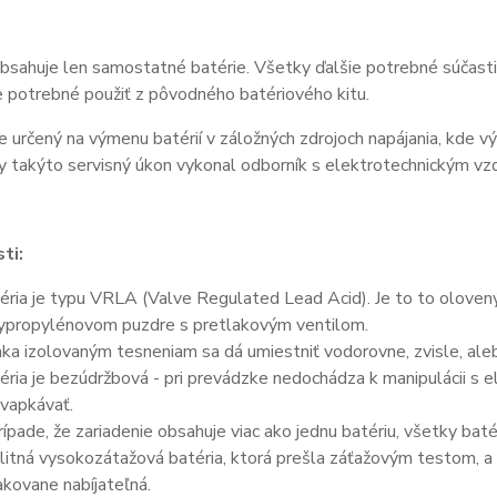
bsahuje len samostatné batérie. Všetky ďalšie potrebné súčasti 
je potrebné použiť z pôvodného batériového kitu.
e určený na výmenu batérií v záložných zdrojoch napájania, kde v
y takýto servisný úkon vykonal odborník s elektrotechnickým vz
ti:
éria je typu VRLA (Valve Regulated Lead Acid). Je to to olove
ypropylénovom puzdre s pretlakovým ventilom.
ka izolovaným tesneniam sa dá umiestniť vodorovne, zvisle, aleb
éria je bezúdržbová - pri prevádzke nedochádza k manipulácii s 
vapkávať.
rípade, že zariadenie obsahuje viac ako jednu batériu, všetky bat
litná vysokozátažová batéria, ktorá prešla záťažovým testom, a 
kovane nabíjateľná.