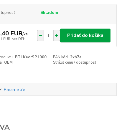
tupnosť
Skladom
,40 EUR
/
ks
Pridať do košíka
91 EUR
bez DPH
roduktu:
BTLKeorSP1000
EAN kód:
2xb7e
a:
OEM
Strážiť cenu / dostupnosť
Parametre
 VA