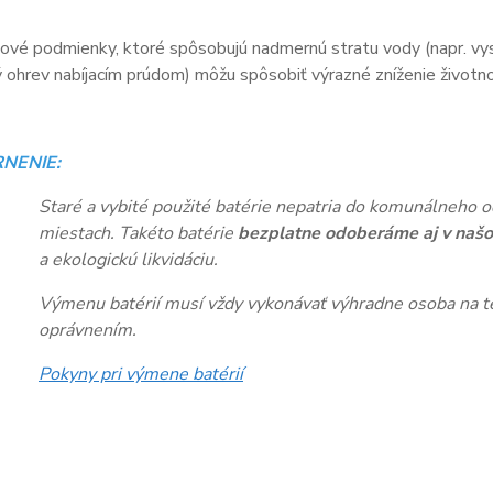
vé podmienky, ktoré spôsobujú nadmernú stratu vody (napr. vys
ohrev nabíjacím prúdom) môžu spôsobiť výrazné zníženie životnos
NENIE:
Staré a vybité použité batérie nepatria do komunálneho o
miestach. Takéto batérie
bezplatne odoberáme aj v našo
a ekologickú likvidáciu.
Výmenu batérií musí vždy vykonávať výhradne osoba na te
oprávnením.
Pokyny pri výmene batérií