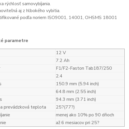
ka rýchlosť samovybíjania.
oviteľná aj z hlbokého vybitia.
tifikované podľa noriem ISO9001, 14001, OHSMS 18001
ké parametre
12 V
7.2 Ah
r
F1/F2-Faston Tab187/250
2.4
s
150.9 mm (5.94 inch)
64.8 mm (2.55 inch)
s
94.3 mm (3.71 inch)
a prevádzková teplota
25?(77?)
janie
menej ako 10% po 90 dňoch
nie
až 6 mesiacov pri 25?