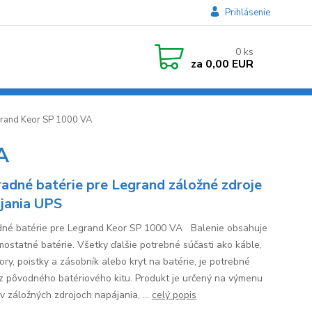
Prihlásenie
0
ks
za
0,00 EUR
grand Keor SP 1000 VA
A
adné batérie pre Legrand záložné zdroje
jania UPS
né batérie pre Legrand Keor SP 1000 VA Balenie obsahuje
mostatné batérie. Všetky ďalšie potrebné súčasti ako káble,
ory, poistky a zásobník alebo kryt na batérie, je potrebné
 z pôvodného batériového kitu. Produkt je určený na výmenu
 v záložných zdrojoch napájania, ...
celý popis