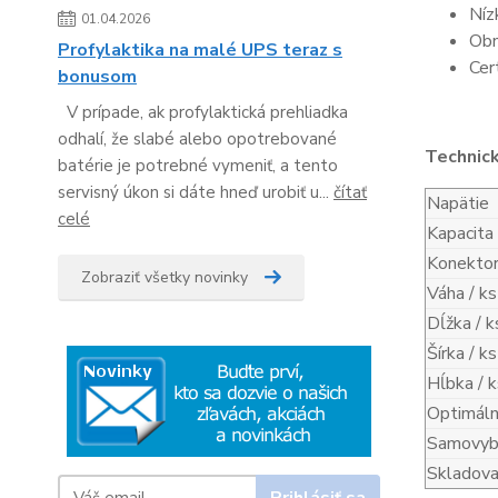
Níz
01.04.2026
Obn
Profylaktika na malé UPS teraz s
Cer
bonusom
V prípade, ak profylaktická prehliadka
odhalí, že slabé alebo opotrebované
Technic
batérie je potrebné vymeniť, a tento
servisný úkon si dáte hneď urobiť u...
čítať
Napätie
celé
Kapacita
Konekto
Zobraziť všetky novinky
Váha / ks
Dĺžka / k
Šírka / ks
Hĺbka / k
Optimáln
Samovybí
Skladova
Prihlásiť sa