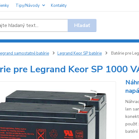
ienky
Tipy/Návody
Kontakty
Hľadať
egrand samostatné batérie
Legrand Keor SP batérie
Batérie pre Le
rie pre Legrand Keor SP 1000 V
Náhr
napá
Náhrad
len sa
konekt
použiť
batérií