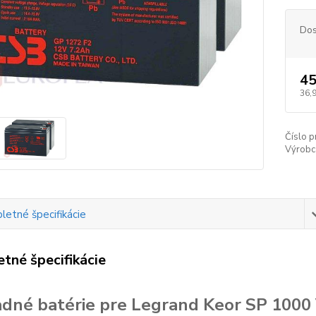
Dos
45
36,
Číslo p
Výrobc
etné špecifikácie
tné špecifikácie
dné batérie pre Legrand Keor SP 1000