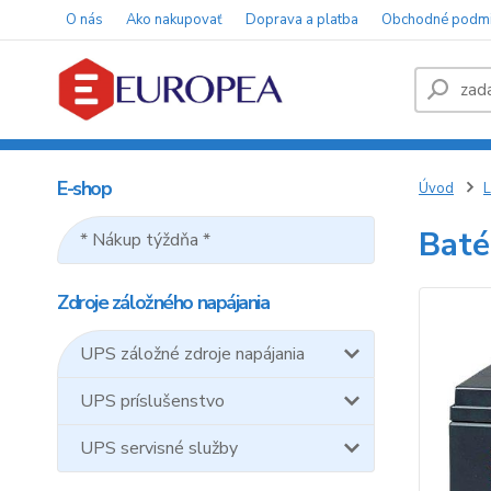
O nás
Ako nakupovať
Doprava a platba
Obchodné podm
E-shop
Úvod
L
Baté
* Nákup týždňa *
Zdroje záložného napájania
UPS záložné zdroje napájania
UPS príslušenstvo
UPS servisné služby