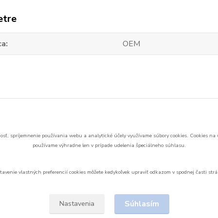
etre
ca
OEM
zaradený v kategóriách
nd Keor SP batérie
sť, spríjemnenie používania webu a analytické účely využívame súbory cookies.
Cookies na 
používame výhradne len v prípade udelenia špeciálneho súhlasu.
tavenie vlastných preferencií cookies môžete kedykoľvek upraviť odkazom v spodnej časti strá
Upravit sběr cookies.
Súhlasím
Nastavenia