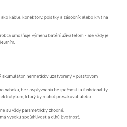
ako káble, konektory, poistky a zásobník alebo kryt na
ýrobca umožňuje výmenu batérií užívateľom - ale vždy je
delaním.
ný akumulátor, hermeticky uzatvorený v plastovom
o naboku, bez ovplyvnenia bezpečnosti a funkcionality.
elektrolytom, ktorý by mohol presakovať alebo
érie sú vždy parametricky zhodné.
má vysokú spoľahlivosť a dlhú životnosť.