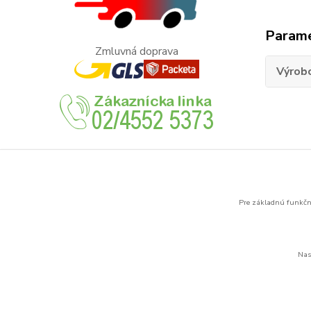
Param
Zmluvná doprava
Výrob
Tovar 
Legra
Pre základnú funkčno
Nas