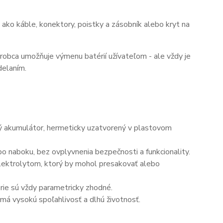
ako káble, konektory, poistky a zásobník alebo kryt na
ýrobca umožňuje výmenu batérií užívateľom - ale vždy je
delaním.
ný akumulátor, hermeticky uzatvorený v plastovom
o naboku, bez ovplyvnenia bezpečnosti a funkcionality.
elektrolytom, ktorý by mohol presakovať alebo
érie sú vždy parametricky zhodné.
má vysokú spoľahlivosť a dlhú životnosť.