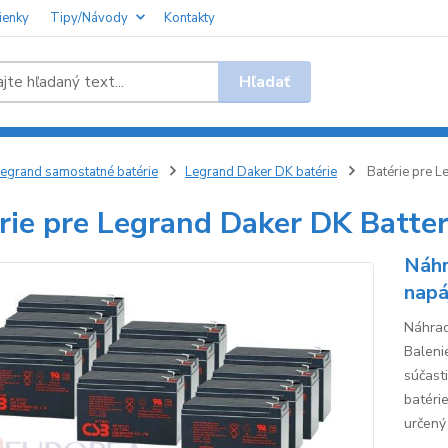
ienky
Tipy/Návody
Kontakty
Hľadať
egrand samostatné batérie
Legrand Daker DK batérie
Batérie pre L
rie pre Legrand Daker DK Batte
Náhr
napá
Náhrad
Baleni
súčast
batéri
určený