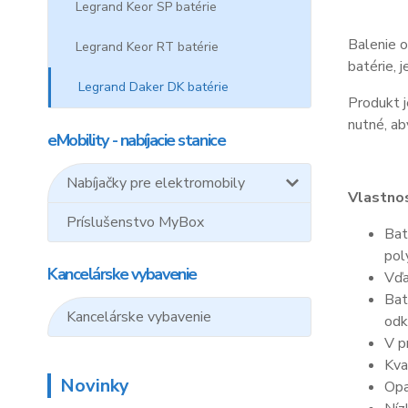
Legrand Keor SP batérie
Balenie o
Legrand Keor RT batérie
batérie, 
Legrand Daker DK batérie
Produkt j
nutné, ab
eMobility - nabíjacie stanice
Nabíjačky pre elektromobily
Vlastnos
Príslušenstvo MyBox
Bat
pol
Kancelárske vybavenie
Vďa
Bat
Kancelárske vybavenie
odk
V p
Kva
Novinky
Opa