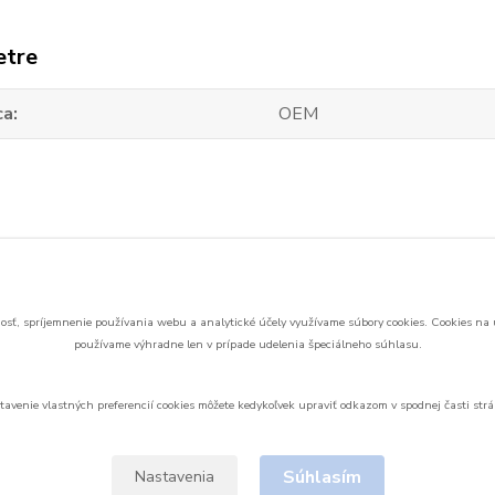
etre
ca
OEM
zaradený v kategóriách
nd Daker DK batérie
sť, spríjemnenie používania webu a analytické účely využívame súbory cookies.
Cookies na 
používame výhradne len v prípade udelenia špeciálneho súhlasu.
tavenie vlastných preferencií cookies môžete kedykoľvek upraviť odkazom v spodnej časti strá
Upravit sběr cookies.
Súhlasím
Nastavenia