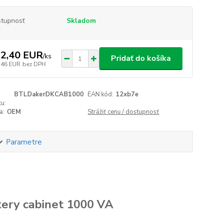
tupnosť
Skladom
2,40 EUR
/
ks
Pridať do košíka
,46 EUR
bez DPH
BTLDakerDKCAB1000
EAN kód:
12xb7e
u:
a:
OEM
Strážiť cenu / dostupnosť
Parametre
tery cabinet 1000 VA