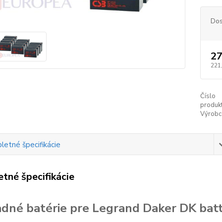
Dos
27
221
Číslo
produkt
Výrobc
etné špecifikácie
tné špecifikácie
dné batérie pre Legrand Daker DK bat