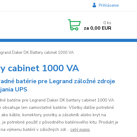
Prihlásenie
0
ks
za
0,00 EUR
egrand Daker DK Battery cabinet 1000 VA
ry cabinet 1000 VA
adné batérie pre Legrand záložné zdroje
jania UPS
né batérie pre Legrand Daker DK battery cabinet 1000 VA
e obsahuje len samostatné batérie. Všetky ďalšie potrebné
i ako káble, konektory, poistky a zásobník alebo kryt na
e, je potrebné použiť z pôvodného batériového kitu. Produkt je
 na výmenu batérií v záložných zdr...
celý popis