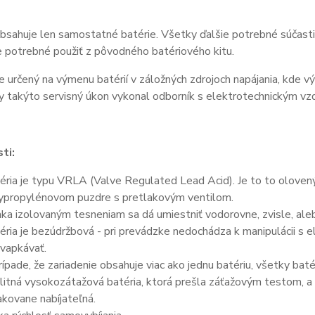
bsahuje len samostatné batérie. Všetky ďalšie potrebné súčasti 
je potrebné použiť z pôvodného batériového kitu.
e určený na výmenu batérií v záložných zdrojoch napájania, kde v
y takýto servisný úkon vykonal odborník s elektrotechnickým vz
ti:
éria je typu VRLA (Valve Regulated Lead Acid). Je to to olove
ypropylénovom puzdre s pretlakovým ventilom.
ka izolovaným tesneniam sa dá umiestniť vodorovne, zvisle, aleb
éria je bezúdržbová - pri prevádzke nedochádza k manipulácii s 
vapkávať.
rípade, že zariadenie obsahuje viac ako jednu batériu, všetky bat
litná vysokozátažová batéria, ktorá prešla záťažovým testom, a 
kovane nabíjateľná.