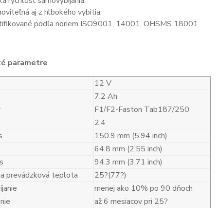
ka rýchlosť samovybíjania.
oviteľná aj z hlbokého vybitia.
tifikované podľa noriem ISO9001, 14001, OHSMS 18001
ké parametre
12 V
7.2 Ah
r
F1/F2-Faston Tab187/250
2.4
s
150.9 mm (5.94 inch)
64.8 mm (2.55 inch)
s
94.3 mm (3.71 inch)
a prevádzková teplota
25?(77?)
janie
menej ako 10% po 90 dňoch
nie
až 6 mesiacov pri 25?