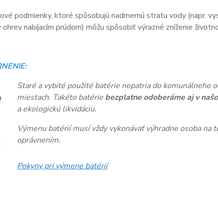
vé podmienky, ktoré spôsobujú nadmernú stratu vody (napr. vys
ohrev nabíjacím prúdom) môžu spôsobiť výrazné zníženie životnos
NENIE:
Staré a vybité použité batérie nepatria do komunálneho o
miestach. Takéto batérie
bezplatne odoberáme aj v našo
a ekologickú likvidáciu.
Výmenu batérií musí vždy vykonávať výhradne osoba na te
oprávnením.
Pokyny pri výmene batérií