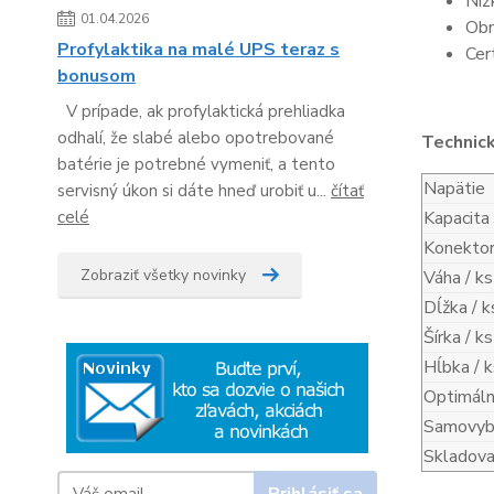
Níz
01.04.2026
Obn
Profylaktika na malé UPS teraz s
Cer
bonusom
V prípade, ak profylaktická prehliadka
odhalí, že slabé alebo opotrebované
Technic
batérie je potrebné vymeniť, a tento
Napätie
servisný úkon si dáte hneď urobiť u...
čítať
celé
Kapacita
Konekto
Zobraziť všetky novinky
Váha / ks
Dĺžka / k
Šírka / ks
Hĺbka / k
Optimáln
Samovybí
Skladova
Prihlásiť sa