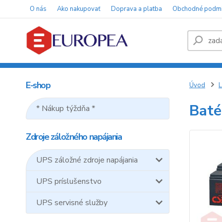
O nás
Ako nakupovať
Doprava a platba
Obchodné podm
E-shop
Úvod
L
Baté
* Nákup týždňa *
Zdroje záložného napájania
UPS záložné zdroje napájania
UPS príslušenstvo
UPS servisné služby