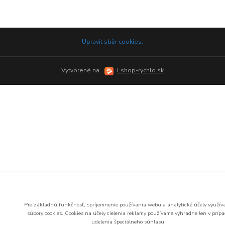
Upravit sběr cookies.
Vytvorené na
Eshop-rychlo.sk
Pre základnú funkčnosť, spríjemnenie používania webu a analytické účely využí
súbory cookies.
Cookies na účely cielenia reklamy používame výhradne len v príp
udelenia špeciálneho súhlasu.