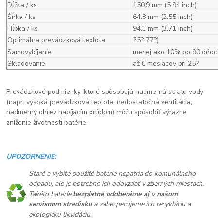
Dĺžka / ks
150.9 mm (5.94 inch)
Šírka / ks
64.8 mm (2.55 inch)
Hĺbka / ks
94.3 mm (3.71 inch)
Optimálna prevádzková teplota
25?(77?)
Samovybíjanie
menej ako 10% po 90 dňoc
Skladovanie
až 6 mesiacov pri 25?
Prevádzkové podmienky, ktoré spôsobujú nadmernú stratu vody
(napr. vysoká prevádzková teplota, nedostatočná ventilácia,
nadmerný ohrev nabíjacím prúdom) môžu spôsobiť výrazné
zníženie životnosti batérie.
UPOZORNENIE:
Staré a vybité použité batérie nepatria do komunálneho
odpadu, ale je potrebné ich odovzdať v zberných miestach.
Takéto batérie
bezplatne odoberáme aj v našom
servisnom stredisku
a zabezpečujeme ich recykláciu a
ekologickú likvidáciu.