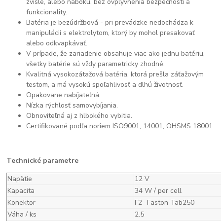
zvisle, alebo naboku, bez ovplyvnenia bezpečnosti a
funkcionality.
Batéria je bezúdržbová - pri prevádzke nedochádza k
manipulácii s elektrolytom, ktorý by mohol presakovať
alebo odkvapkávať.
V prípade, že zariadenie obsahuje viac ako jednu batériu,
všetky batérie sú vždy parametricky zhodné.
Kvalitná vysokozátažová batéria, ktorá prešla záťažovým
testom, a má vysokú spoľahlivosť a dlhú životnosť.
Opakovane nabíjateľná.
Nízka rýchlosť samovybíjania.
Obnoviteľná aj z hlbokého vybitia.
Certifikované podľa noriem ISO9001, 14001, OHSMS 18001
Technické parametre
Napätie
12 V
Kapacita
34 W / per cell
Konektor
F2 -Faston Tab250
Váha / ks
2.5