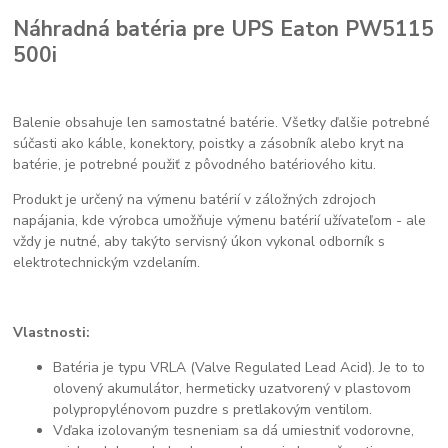
Náhradná batéria pre UPS Eaton PW5115
500i
Balenie obsahuje len samostatné batérie. Všetky ďalšie potrebné
súčasti ako káble, konektory, poistky a zásobník alebo kryt na
batérie, je potrebné použiť z pôvodného batériového kitu.
Produkt je určený na výmenu batérií v záložných zdrojoch
napájania, kde výrobca umožňuje výmenu batérií užívateľom - ale
vždy je nutné, aby takýto servisný úkon vykonal odborník s
elektrotechnickým vzdelaním.
Vlastnosti:
Batéria je typu VRLA (Valve Regulated Lead Acid). Je to to
olovený akumulátor, hermeticky uzatvorený v plastovom
polypropylénovom puzdre s pretlakovým ventilom.
Vďaka izolovaným tesneniam sa dá umiestniť vodorovne,