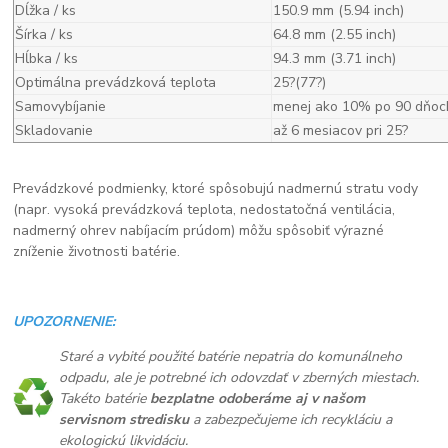
Dĺžka / ks
150.9 mm (5.94 inch)
Šírka / ks
64.8 mm (2.55 inch)
Hĺbka / ks
94.3 mm (3.71 inch)
Optimálna prevádzková teplota
25?(77?)
Samovybíjanie
menej ako 10% po 90 dňoc
Skladovanie
až 6 mesiacov pri 25?
Prevádzkové podmienky, ktoré spôsobujú nadmernú stratu vody
(napr. vysoká prevádzková teplota, nedostatočná ventilácia,
nadmerný ohrev nabíjacím prúdom) môžu spôsobiť výrazné
zníženie životnosti batérie.
UPOZORNENIE:
Staré a vybité použité batérie nepatria do komunálneho
odpadu, ale je potrebné ich odovzdať v zberných miestach.
Takéto batérie
bezplatne odoberáme aj v našom
servisnom stredisku
a zabezpečujeme ich recykláciu a
ekologickú likvidáciu.