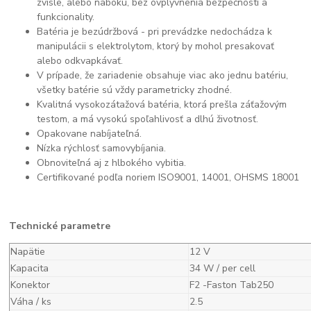
zvisle, alebo naboku, bez ovplyvnenia bezpečnosti a
funkcionality.
Batéria je bezúdržbová - pri prevádzke nedochádza k
manipulácii s elektrolytom, ktorý by mohol presakovať
alebo odkvapkávať.
V prípade, že zariadenie obsahuje viac ako jednu batériu,
všetky batérie sú vždy parametricky zhodné.
Kvalitná vysokozátažová batéria, ktorá prešla záťažovým
testom, a má vysokú spoľahlivosť a dlhú životnosť.
Opakovane nabíjateľná.
Nízka rýchlosť samovybíjania.
Obnoviteľná aj z hlbokého vybitia.
Certifikované podľa noriem ISO9001, 14001, OHSMS 18001
Technické parametre
Napätie
12 V
Kapacita
34 W / per cell
Konektor
F2 -Faston Tab250
Váha / ks
2.5