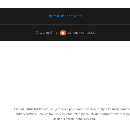
Upravit sběr cookies.
Vytvorené na
Eshop-rychlo.sk
Pre základnú funkčnosť, spríjemnenie používania webu a analytické účely využí
súbory cookies.
Cookies na účely cielenia reklamy používame výhradne len v príp
udelenia špeciálneho súhlasu.